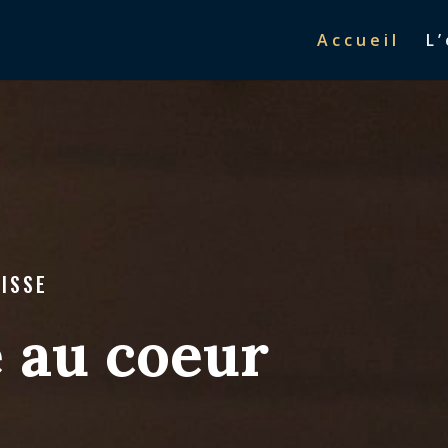
Accueil
L
UISSE
 au coeur