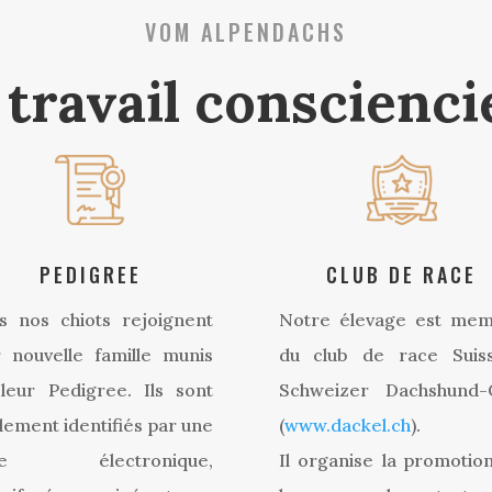
VOM ALPENDACHS
travail conscienc
PEDIGREE
CLUB DE RACE
s nos chiots rejoignent
Notre élevage est me
r nouvelle famille munis
du club de race Suis
leur Pedigree. Ils sont
Schweizer Dachshund-
lement identifiés par une
(
www.dackel.ch
).
ce électronique,
Il organise la promotio