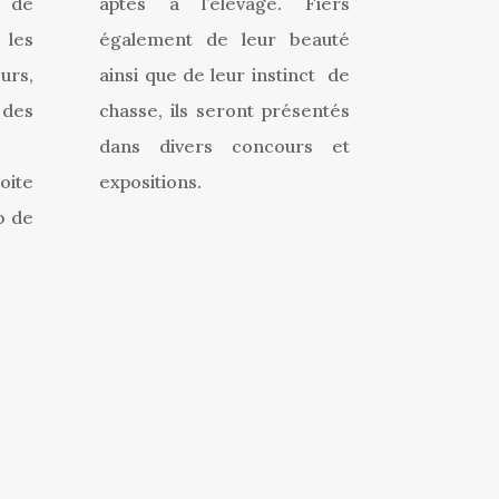
 de
aptes à l’élevage. Fiers
 les
également de leur beauté
urs,
ainsi que de leur instinct de
des
chasse, ils seront présentés
dans divers concours et
oite
expositions.
b de