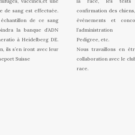
mifugés, vaccinés,et une
la race, les tests
se de sang est effectuée.
confirmation des chiens,
échantillon de ce sang
événements et conco
oindra la banque d’ADN
l’administration 
eratio à Heidelberg DE.
Pedigree, etc.
n, ils s’en iront avec leur
Nous travaillons en étr
seport Suisse
collaboration avec le clu
race.