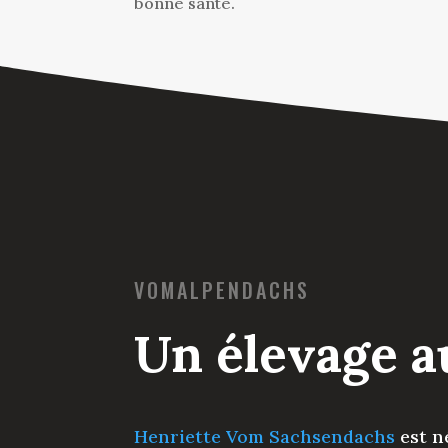
bonne santé.
VOMALPENDACHS
Un élevage a
Henriette Vom Sachsendachs
est n