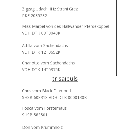
Zigzag Udachi II iz Strani Grez
RKF 2035232
Miss Marpel von des Hallwander Pferdekoppel
VDH DTK 09T0040K
Attilla vom Sachendachs
VDH DTK 12T0652K
Charlotte vom Sachendachs
VDH DTK 14T0375K
trisaïeuls
Chris vom Black Diamond
SHSB 608318 VDH DTK 0000130K
Fosca vom Försterhaus
SHSB 583501
Don vom Krummholz