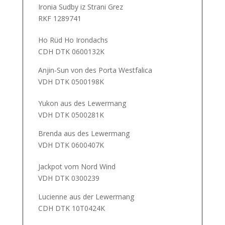
Ironia Sudby iz Strani Grez
RKF 1289741
Ho Rüd Ho Irondachs
CDH DTK 0600132K
Anjin-Sun von des Porta Westfalica
VDH DTK 0500198K
Yukon aus des Lewermang
VDH DTK 0500281K
Brenda aus des Lewermang
VDH DTK 0600407K
Jackpot vom Nord Wind
VDH DTK 0300239
Lucienne aus der Lewermang
CDH DTK 10T0424K