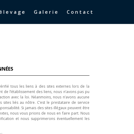
’élevage
Galerie
Contact
NNÉES
ifié tous les liens à des sites externes lors de la
t de l’établissement des liens, nous n’avons pas pu
raction avec la loi. Néanmoins, nous n’avons aucune
 sites liés au nôtre. C’est le prestataire de service
ponsabilité. Si jamais des sites illégaux peuvent être
textes, nous vous prions de nous en faire part. Nous
ification et nous supprimerons éventuellement les