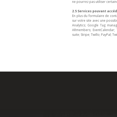
ne pourrez pas utiliser certain
2.5 Services pouvant accé
En plus du formulaire de cont
sur votre site avec une possi
Analytics; Google Tag manage
ARmembers; EventCalendar; T
suite; Stripe; Twillo; PayPal; Twi