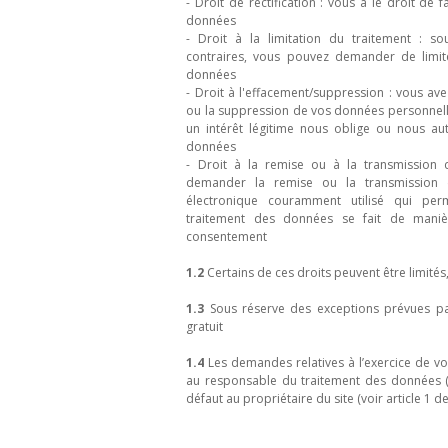
- Droit de rectification : vous a le droit de 
données
- Droit à la limitation du traitement : so
contraires, vous pouvez demander de limite
données
- Droit à l'effacement/suppression : vous av
ou la suppression de vos données personnell
un intérêt légitime nous oblige ou nous au
données
- Droit à la remise ou à la transmission
demander la remise ou la transmission
électronique couramment utilisé qui perme
traitement des données se fait de maniè
consentement
1.2
Certains de ces droits peuvent être limités,
1.3
Sous réserve des exceptions prévues par 
gratuit
1.4
Les demandes relatives à l’exercice de v
au responsable du traitement des données (dé
défaut au propriétaire du site (voir article 1 d