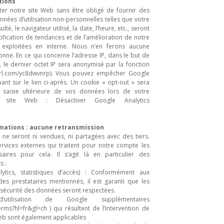
tions
iter notre site Web sans être obligé de fournir des
nées d’utilisation non-personnelles telles que votre
lté, le navigateur utilisé, la date, l’heure, etc., seront
ification de tendances et de l’amélioration de notre
e exploitées en interne. Nous n’en ferons aucune
nne. En ce qui concerne l’adresse IP, dans le but de
 le dernier octet IP sera anonymisé par la fonction
nyurl.com/yc8dwvnrp). Vous pouvez empêcher Google
quant sur le lien ci-après. Un cookie « opt-out » sera
saisie ultérieure de vos données lors de votre
 site Web : Désactiver Google Analytics
rmations : aucune retransmission
e seront ni vendues, ni partagées avec des tiers.
ervices externes qui traitent pour notre compte les
ires pour cela. Il s’agit là en particulier des
s :
ytics, statistiques d’accès) : Conformément aux
 des prestataires mentionnés, il est garanti que les
 sécurité des données seront respectées.
tilisation de Google supplémentaires
erms?hl=fr&gl=ch ) qui résultent de l’intervention de
Web sont également applicables