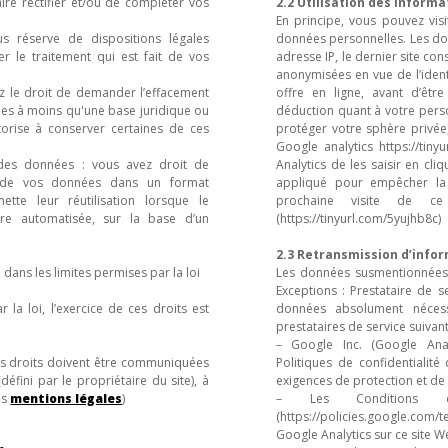
faire rectifier et/ou de compléter vos
2.2 Utilisation des informa
En principe, vous pouvez vis
us réserve de dispositions légales
données personnelles. Les don
r le traitement qui est fait de vos
adresse IP, le dernier site consu
anonymisées en vue de l’ident
ez le droit de demander l’effacement
offre en ligne, avant d’êtr
es à moins qu'une base juridique ou
déduction quant à votre perso
torise à conserver certaines de ces
protéger votre sphère privée,
Google analytics https://ti
 des données : vous avez droit de
Analytics de les saisir en cli
 de vos données dans un format
appliqué pour empêcher la 
tte leur réutilisation lorsque le
prochaine visite de ce
re automatisée, sur la base d’un
(https://tinyurl.com/5yujhb8c)
2.3 Retransmission d’info
 dans les limites permises par la loi
Les données susmentionnées n
Exceptions : Prestataire de s
la loi, l’exercice de ces droits est
données absolument nécessa
prestataires de service suivant
– Google Inc. (Google Anal
os droits doivent être communiquées
Politiques de confidentialité
fini par le propriétaire du site), à
exigences de protection et de
es
mentions légales
)
– Les Conditions d’u
(https://policies.google.com/t
Google Analytics sur ce site 