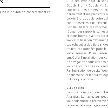
– Ce site Web peut utiliser
ÉS
Google Inc. (« Google »). Go
cookies », des fichiers de te
 via le bouton de consentement en
permettent d’analyser votre u
cookie à propos de votre util
sont transmises à un serveur
Google utilisera ces informat
rédiger des rapports sur les a
et pour fournir d’autres presta
Web et l’utilisation d’Internet
cas échéant à des tiers si c’e
traitent ces données pour l
votre adresse IP en liaiso
empêcher l’installation des c
de navigation ; nous attirons 
vous ne pourrez pas vous serv
Par l’utilisation de ce site W
données recueillies sur vous 
but indiqué plus haut.
2.4 Cookies
Dans certains cas, on utili
Analytics). Le navigateur peu
vous soit affiché à l’écran a
renoncer aux avantages appor