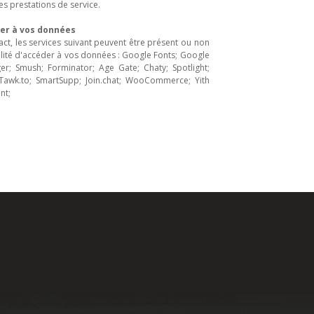
es prestations de service.
der à vos données
act, les services suivant peuvent être présent ou non
bilité d'accéder à vos données : Google Fonts; Google
r; Smush; Forminator; Age Gate; Chaty; Spotlight;
awk.to; SmartSupp; Join.chat; WooCommerce; Yith
nt;