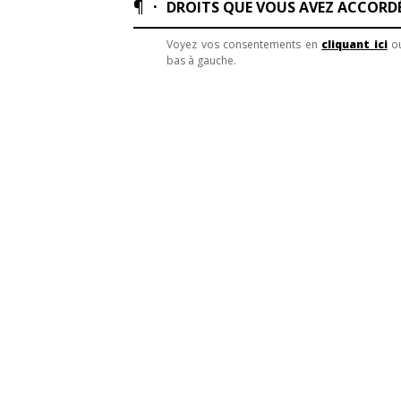
¶ ·
DROITS QUE VOUS AVEZ ACCORD
Voyez vos consentements en
cliquant ici
ou
bas à gauche.