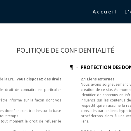
Accueil
L
POLITIQUE DE CONFIDENTIALITÉ
¶ ·
PROTECTION DES DO
de la LPD,
vous disposez des droit
2.1 Liens externes
Nous avons soigneusement vér
e droit de connaître en particulier
création de ce site. Au momen
identifier de contenus en inf
d’être informé sur la façon dont vos
influence sur les contenus des
respectif qui en assume la res
des données sont traitées sur la base
consultés par les liens hyper
n tout temps
procéderons alors à une vér
à tout moment le droit de refuser le
liens.